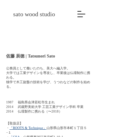
sato wood studio
佐藤 辰徳 | Tatsunori Sato
公務員として働いたのち、美大へ編入学。
大学では工業デザインを専攻し、
卒業後は仏壇制作に携
わる。
独学で木工旋盤の技術を学び、うつわなどの制作を始め
る。
1987 福島県会津若松市生まれ
2014 武蔵野美術大学 工芸工業デザイン学科 卒業
2014 仏壇製作に携わる（〜2018）
【取扱店】
・
「ROOTS & Technique」
山形県山形市本町１丁目５
−１