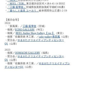
・
「GEA」
山形県寒河江市元町1-19-1
・
「REEL / TOR」
東京都渋谷区代々木4-41-14 B102
・
「工藝 藍學舎」
宮城県加美郡加美町字南町186番1
・
「暮らしと道具 ユーカリ」
岐阜県関市山王通1-2-19
【展示会等】
2024
・「新風展」／
工藝 藍學舎
（宮城）
・個展／
ECHO GALLERY
（埼玉）
・個展／
REEL Atelier Shop Gallery【 tor 】
（東京）
・個展「佐藤辰徳 木工展」／
cafe+gallery青田風
（山形）
・受注会
／
やまがたクリエイティブシティセンター
Q1
（山形）
2023
・個展
／
OOMACHI GALLERY
（福島）
・受注会
／
やまがたクリエイティブシティセンター
Q1
（山形）
・個展「佐藤辰徳 木工展」／
やまがたクリエイティブシ
ティセンターQ1
（山形）
・個展／
REEL Atelier Shop Gallery【 tor 】
（東京）
2022
・「柊会」／
工藝 藍學舎
（宮城）
・「はくぼの食卓」／
暮らしと道具 ユーカリ
（岐阜）
・「茶時」／
VOICE
/
REEL Atelier Shop Gallery【 tor 】
（東京）
・個展「佐藤辰徳 木工展」／
cafe+gallery青田風
（山形）
・個展／
REEL Atelier Shop Gallery【 tor 】
（東京）